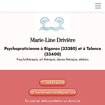
Marie-Line Drivière
Psychopraticienne à Biganos (33380) et à Talence
(33400)
Psychothérapie, art thérapie, danse thérapie, ateliers
0685246328
marielinedriviere@gmail.com
mail_outline
En cabinet, téléconsultation ou domicile