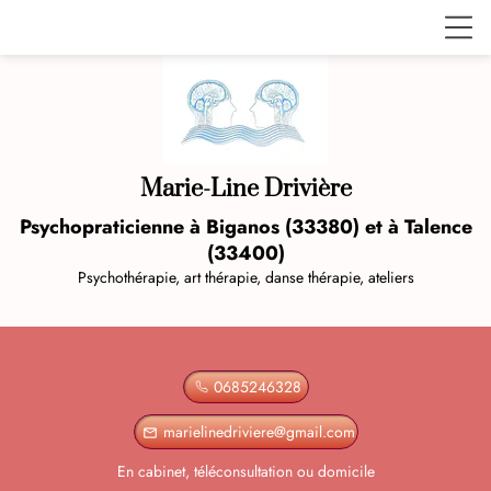
Marie-Line Drivière
Psychopraticienne à Biganos (33380) et à Talence
(33400)
Psychothérapie, art thérapie, danse thérapie, ateliers
0685246328
marielinedriviere@gmail.com
mail_outline
En cabinet, téléconsultation ou domicile