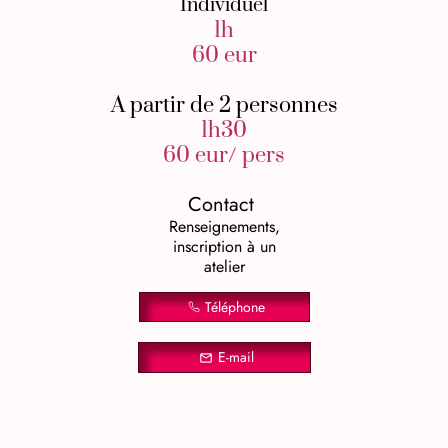
Individuel
1h
60 eur
A partir de 2 personnes
1h30
60 eur/ pers
Contact
Renseignements,
inscription à un
atelier
Téléphone
E-mail
mail_outline