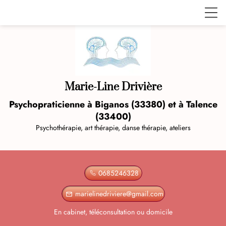
Marie-Line Drivière
Psychopraticienne à Biganos (33380) et à Talence
(33400)
Psychothérapie, art thérapie, danse thérapie, ateliers
0685246328
marielinedriviere@gmail.com
mail_outline
En cabinet, téléconsultation ou domicile